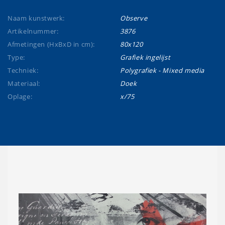
Naam kunstwerk:
Observe
Artikelnummer:
3876
Afmetingen (HxBxD in cm):
80x120
Type:
Grafiek ingelijst
Techniek:
Polygrafiek - Mixed media
Materiaal:
Doek
Oplage:
x/75