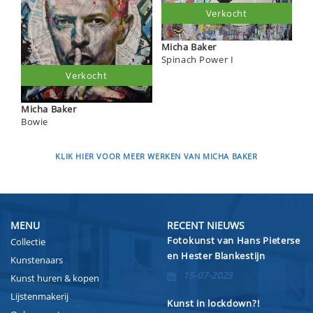
Verkocht
Micha Baker
Spinach Power I
Verkocht
Micha Baker
Bowie
KLIK HIER VOOR MEER WERKEN VAN MICHA BAKER
MENU
RECENT NIEUWS
Fotokunst van Hans Pieterse
Collectie
en Hester Blankestijn
Kunstenaars
15-07-2023
Kunst huren & kopen
Lijstenmakerij
Kunst in lockdown?!