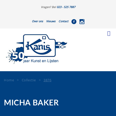
Vragen? Bel
023 - 525 7887
Over ons
Nieuws
Contact
Home
>
Collectie
>
3876
MICHA BAKER