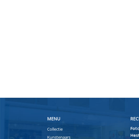
MENU
REC
Foto
Collectie
Hest
Kunstenaars