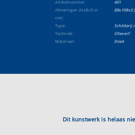
Artikelnummer:
401
Afmetingen (HxBxD in
88x108x3,
cm):
Type:
Schilderij m
Techniek:
Olieverf
Materiaal:
Doek
Dit kunstwerk is helaas n