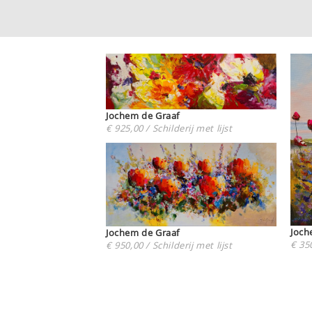
Jochem de Graaf
€ 925,00 / Schilderij met lijst
Joch
Jochem de Graaf
€ 350
€ 950,00 / Schilderij met lijst