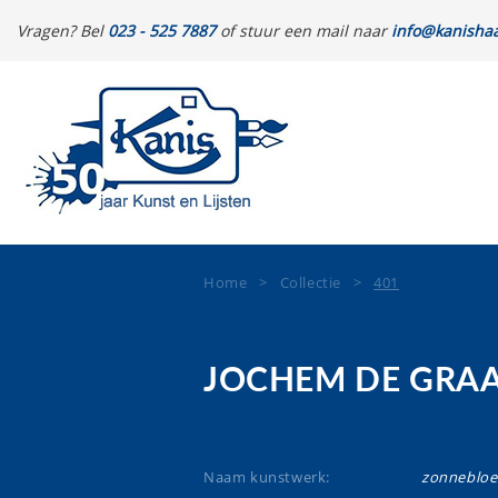
Vragen? Bel
023 - 525 7887
of stuur een mail naar
info@kanishaa
Home
>
Collectie
>
401
JOCHEM DE GRA
Naam kunstwerk:
zonneblo