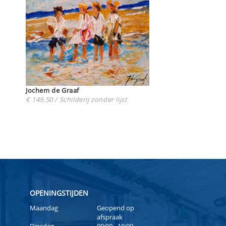
Jochem de Graaf
€ 149,50 / Schilderij zonder lijst
OPENINGSTIJDEN
Maandag
Geopend op
afspraak
Dinsdag
09:00 - 18:00