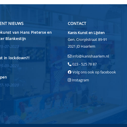
ENT NIEUWS
CONTACT
kunst van Hans Pieterse en
Kanis Kunst en Lijsten
er Blankestijn
Gen. Cronjéstraat 89-91
2021 JD Haarlem
15-07-2023
info@kanishaarlem.nl
t in lockdown?!
023 - 525 78 87
15-03-2021
Volg ons ook op facebook
pen
Instagram
27-10-2020