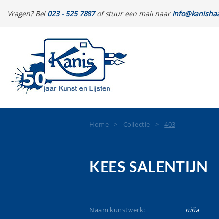
Vragen? Bel
023 - 525 7887
of stuur een mail naar
info@kanishaa
Home
>
Collectie
>
403
KEES SALENTIJN
Naam kunstwerk:
niña