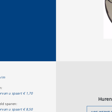
p/m
n:
rvan u spaart € 1,70
Huren
ld sparen:
rvan u spaart € 8,50