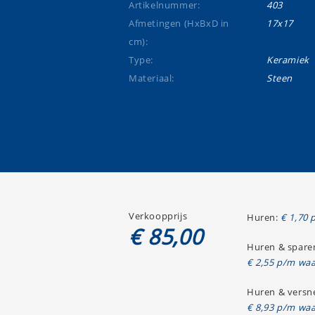
Artikelnummer:
403
Afmetingen (HxBxD in
17x17
cm):
Type:
Keramiek
Materiaal:
Steen
Verkoopprijs
Huren:
€ 1,70 
€ 85,00
Huren & spare
€ 2,55 p/m waa
Huren & versne
€ 8,93 p/m waa