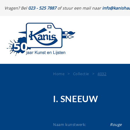
Vragen? Bel
023 - 525 7887
of stuur een mail naar
info@kanishaa
Home
>
Collectie
>
4032
I. SNEEUW
Naam kunstwerk:
Rouge