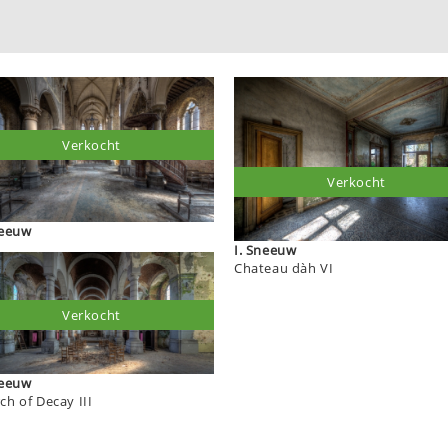
Verkocht
Verkocht
Sneeuw
I. Sneeuw
Chateau dàh VI
Verkocht
Sneeuw
ch of Decay III