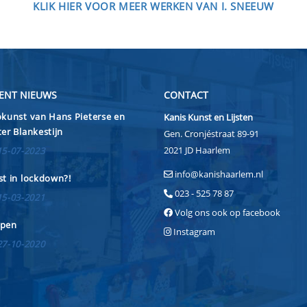
KLIK HIER VOOR MEER WERKEN VAN I. SNEEUW
ENT NIEUWS
CONTACT
kunst van Hans Pieterse en
Kanis Kunst en Lijsten
er Blankestijn
Gen. Cronjéstraat 89-91
2021 JD Haarlem
15-07-2023
info@kanishaarlem.nl
t in lockdown?!
023 - 525 78 87
15-03-2021
Volg ons ook op facebook
pen
Instagram
27-10-2020