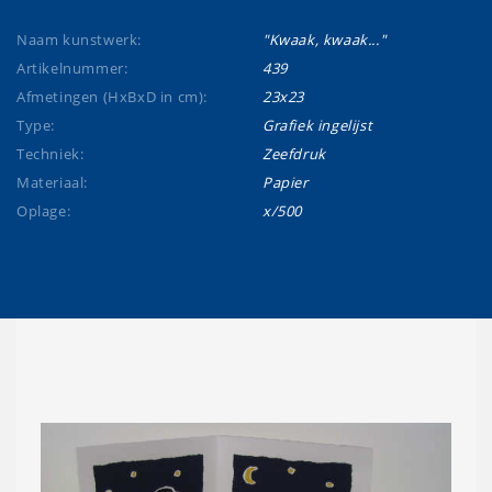
Naam kunstwerk:
"Kwaak, kwaak..."
Artikelnummer:
439
Afmetingen (HxBxD in cm):
23x23
Type:
Grafiek ingelijst
Techniek:
Zeefdruk
Materiaal:
Papier
Oplage:
x/500