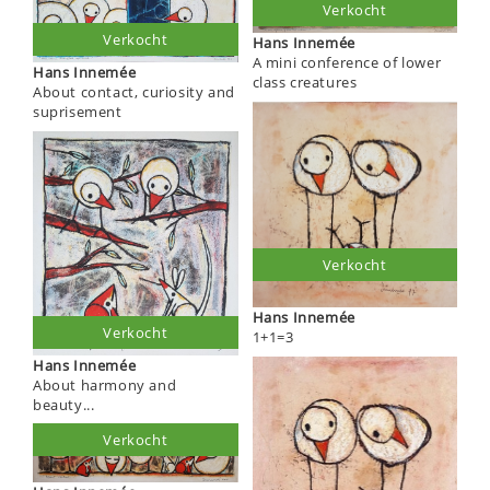
Verkocht
Verkocht
Hans Innemée
A mini conference of lower
Hans Innemée
class creatures
About contact, curiosity and
suprisement
Verkocht
Hans Innemée
Verkocht
1+1=3
Hans Innemée
About harmony and
beauty...
Verkocht