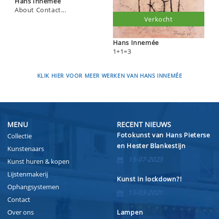
Hans Innemée
About Contact...
Verkocht
Hans Innemée
1+1=3
KLIK HIER VOOR MEER WERKEN VAN HANS INNEMÉE
MENU
RECENT NIEUWS
Fotokunst van Hans Pieterse
Collectie
en Hester Blankestijn
Kunstenaars
15-07-2023
Kunst huren & kopen
Lijstenmakerij
Kunst in lockdown?!
Ophangsystemen
15-03-2021
Contact
Over ons
Lampen