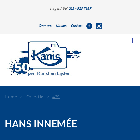
Vragen? Bel
023 - 525 7887
Over ons
Nieuws
Contact
Home
>
Collectie
>
439
HANS INNEMÉE