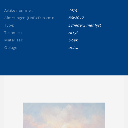
Artikelnummer:
4474
Afmetingen (HxBxD in cm):
80x80x2
Type:
Schilderij met lijst
Techniek:
Acryl
Materiaal:
Doek
Oplage:
unica