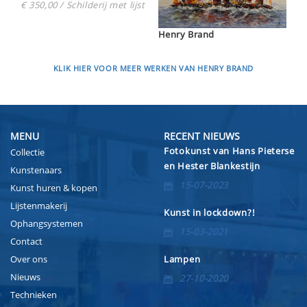
€ 350,00 / Schilderij met lijst
Henry Brand
KLIK HIER VOOR MEER WERKEN VAN HENRY BRAND
MENU
RECENT NIEUWS
Fotokunst van Hans Pieterse
Collectie
en Hester Blankestijn
Kunstenaars
15-07-2023
Kunst huren & kopen
Lijstenmakerij
Kunst in lockdown?!
Ophangsystemen
15-03-2021
Contact
Over ons
Lampen
Nieuws
27-10-2020
Technieken