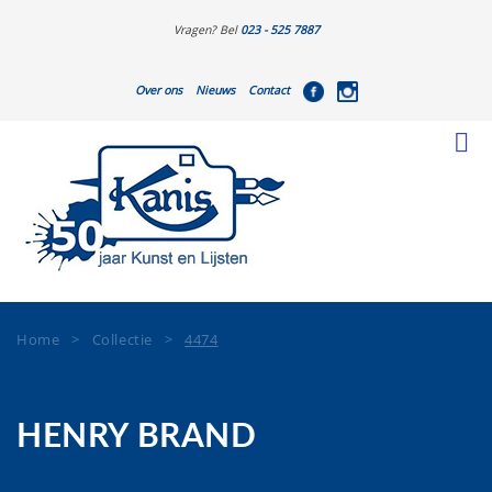
Vragen? Bel
023 - 525 7887
Over ons
Nieuws
Contact
Home
>
Collectie
>
4474
HENRY BRAND