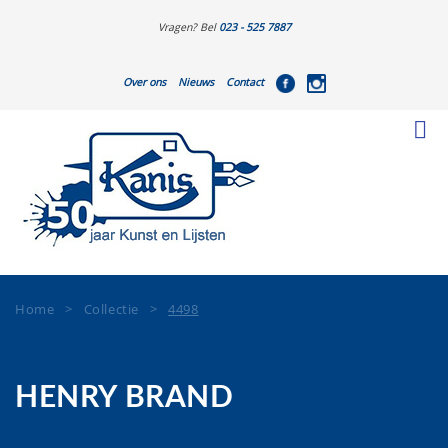
Vragen? Bel
023 - 525 7887
Over ons
Nieuws
Contact
Home
>
Collectie
>
4498
HENRY BRAND