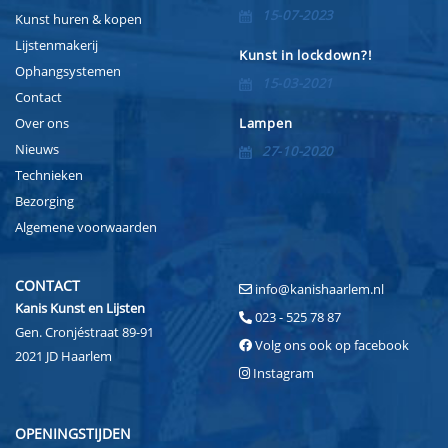
15-07-2023
Kunst huren & kopen
Lijstenmakerij
Kunst in lockdown?!
Ophangsystemen
15-03-2021
Contact
Over ons
Lampen
Nieuws
27-10-2020
Technieken
Bezorging
Algemene voorwaarden
CONTACT
info@kanishaarlem.nl
Kanis Kunst en Lijsten
023 - 525 78 87
Gen. Cronjéstraat 89-91
Volg ons ook op facebook
2021 JD Haarlem
Instagram
OPENINGSTIJDEN