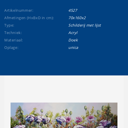
Artikelnummer:
4527
Afmetingen (HxBxD in cm):
70x160x2
Type:
Schilderij met lijst
Techniek:
Acryl
Materiaal:
Doek
Oplage:
unica