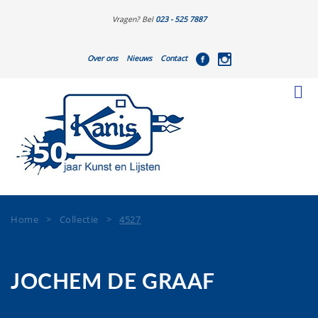
Vragen? Bel
023 - 525 7887
Over ons
Nieuws
Contact
Home
>
Collectie
>
4527
JOCHEM DE GRAAF