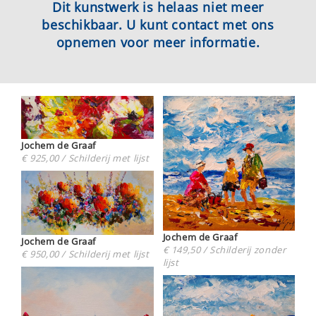
Dit kunstwerk is helaas niet meer
beschikbaar. U kunt contact met ons
opnemen voor meer informatie.
Jochem de Graaf
€ 925,00 / Schilderij met lijst
Jochem de Graaf
Jochem de Graaf
€ 149,50 / Schilderij zonder
€ 950,00 / Schilderij met lijst
lijst