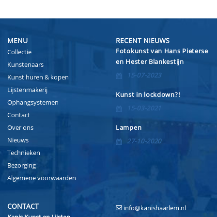
MENU
RECENT NIEUWS
Fotokunst van Hans Pieterse
Collectie
en Hester Blankestijn
Kunstenaars
15-07-2023
Kunst huren & kopen
Lijstenmakerij
Kunst in lockdown?!
Ophangsystemen
15-03-2021
Contact
Over ons
Lampen
Nieuws
27-10-2020
Technieken
Bezorging
Algemene voorwaarden
CONTACT
info@kanishaarlem.nl