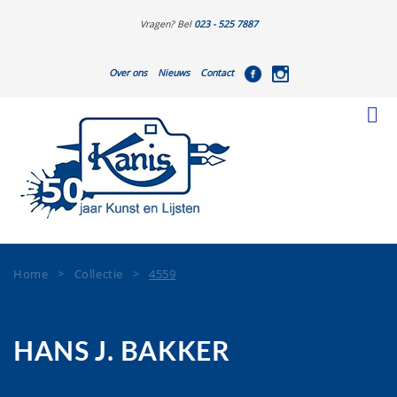
Vragen? Bel
023 - 525 7887
Over ons
Nieuws
Contact
Home
>
Collectie
>
4559
HANS J. BAKKER