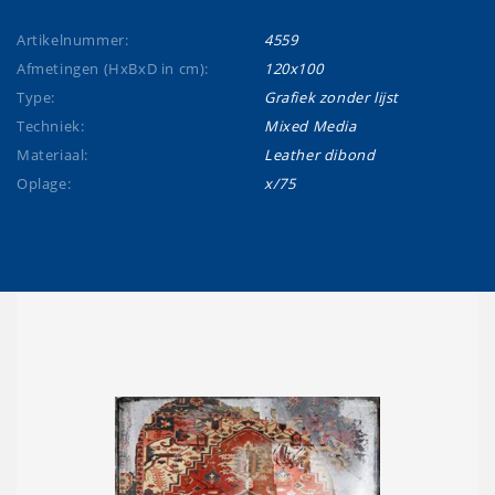
Artikelnummer:
4559
Afmetingen (HxBxD in cm):
120x100
Type:
Grafiek zonder lijst
Techniek:
Mixed Media
Materiaal:
Leather dibond
Oplage:
x/75