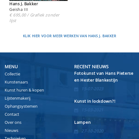
Hans J. Bakker
Geisha III
€ 695,00 / Grafiek zonder
lijst
KLIK HIER VOOR MEER WERKEN VAN HANS J. BAKKER
MENU
RECENT NIEUWS
Fotokunst van Hans Pieterse
Collectie
en Hester Blankestijn
Kunstenaars
15-07-2023
Kunst huren & kopen
Lijstenmakerij
Kunst in lockdown?!
Ophangsystemen
15-03-2021
Contact
Over ons
Lampen
Nieuws
27-10-2020
Technieken