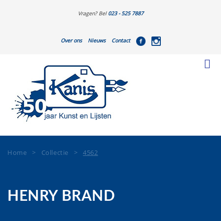
Vragen? Bel
023 - 525 7887
Over ons
Nieuws
Contact
Home
>
Collectie
>
4562
HENRY BRAND