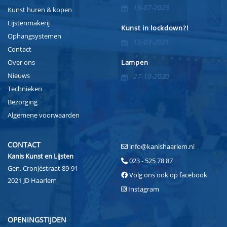
15-07-2023
Kunst huren & kopen
Lijstenmakerij
Kunst in lockdown?!
Ophangsystemen
15-03-2021
Contact
Over ons
Lampen
Nieuws
27-10-2020
Technieken
Bezorging
Algemene voorwaarden
CONTACT
info@kanishaarlem.nl
Kanis Kunst en Lijsten
023 - 525 78 87
Gen. Cronjéstraat 89-91
Volg ons ook op facebook
2021 JD Haarlem
Instagram
OPENINGSTIJDEN