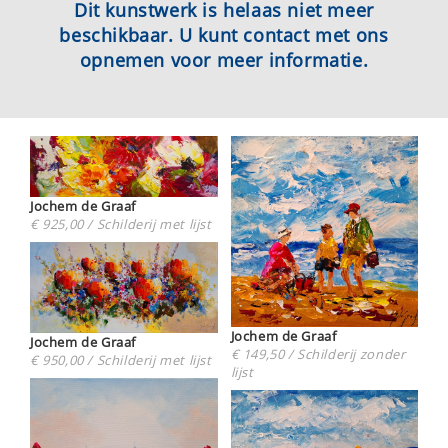
Dit kunstwerk is helaas niet meer
beschikbaar. U kunt contact met ons
opnemen voor meer informatie.
Jochem de Graaf
€ 925,00 / Schilderij met lijst
Jochem de Graaf
Jochem de Graaf
€ 149,50 / Schilderij zonder
€ 950,00 / Schilderij met lijst
lijst