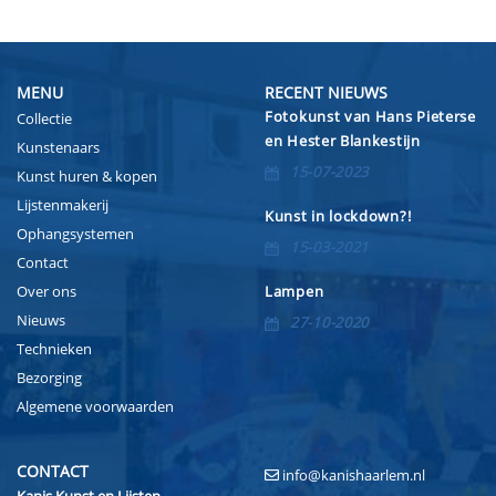
MENU
RECENT NIEUWS
Fotokunst van Hans Pieterse
Collectie
en Hester Blankestijn
Kunstenaars
15-07-2023
Kunst huren & kopen
Lijstenmakerij
Kunst in lockdown?!
Ophangsystemen
15-03-2021
Contact
Over ons
Lampen
Nieuws
27-10-2020
Technieken
Bezorging
Algemene voorwaarden
CONTACT
info@kanishaarlem.nl