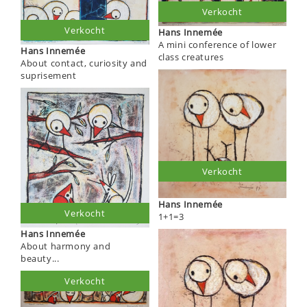
Verkocht
Verkocht
Hans Innemée
A mini conference of lower
Hans Innemée
class creatures
About contact, curiosity and
suprisement
Verkocht
Hans Innemée
Verkocht
1+1=3
Hans Innemée
About harmony and
beauty...
Verkocht