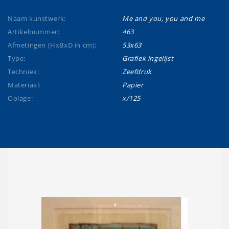
Naam kunstwerk:
Me and you, you and me
Artikelnummer:
463
Afmetingen (HxBxD in cm):
53x63
Type:
Grafiek ingelijst
Techniek:
Zeefdruk
Materiaal:
Papier
Oplage:
x/125