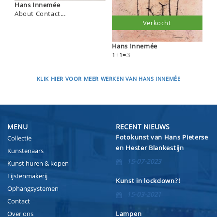
Hans Innemée
About Contact...
Verkocht
Hans Innemée
1+1=3
KLIK HIER VOOR MEER WERKEN VAN HANS INNEMÉE
MENU
RECENT NIEUWS
Fotokunst van Hans Pieterse
Collectie
en Hester Blankestijn
Kunstenaars
15-07-2023
Kunst huren & kopen
Lijstenmakerij
Kunst in lockdown?!
Ophangsystemen
15-03-2021
Contact
Over ons
Lampen