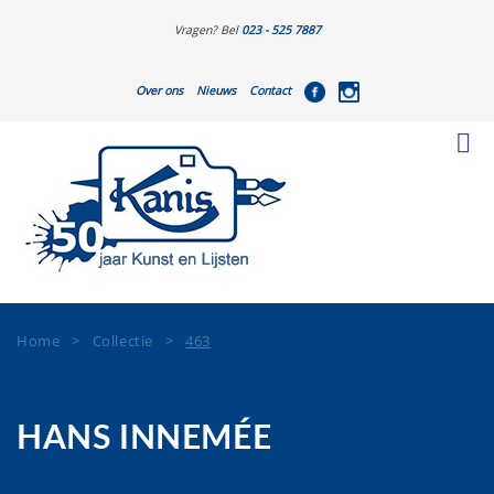
Vragen? Bel
023 - 525 7887
Over ons
Nieuws
Contact
Home
>
Collectie
>
463
HANS INNEMÉE