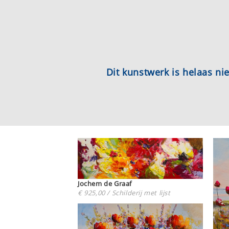
Dit kunstwerk is helaas n
Jochem de Graaf
€ 925,00 / Schilderij met lijst