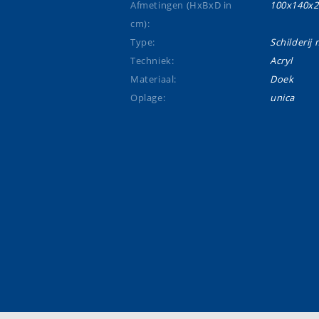
Afmetingen (HxBxD in
100x140x2
cm):
Type:
Schilderij m
Techniek:
Acryl
Materiaal:
Doek
Oplage:
unica