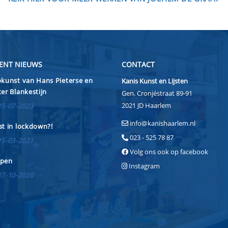
ENT NIEUWS
CONTACT
kunst van Hans Pieterse en
Kanis Kunst en Lijsten
er Blankestijn
Gen. Cronjéstraat 89-91
2021 JD Haarlem
15-07-2023
info@kanishaarlem.nl
t in lockdown?!
023 - 525 78 87
15-03-2021
Volg ons ook op facebook
pen
Instagram
27-10-2020