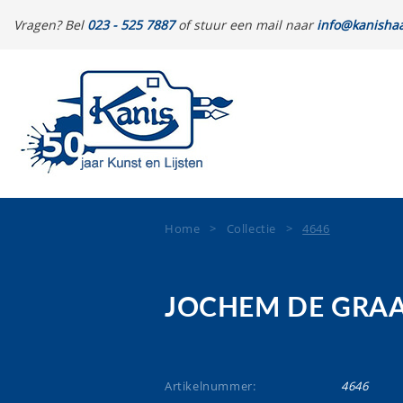
Vragen? Bel
023 - 525 7887
of stuur een mail naar
info@kanishaa
Home
>
Collectie
>
4646
JOCHEM DE GRA
Artikelnummer:
4646