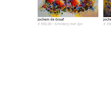
Joch
Jochem de Graaf
€ 350
€ 950,00 / Schilderij met lijst