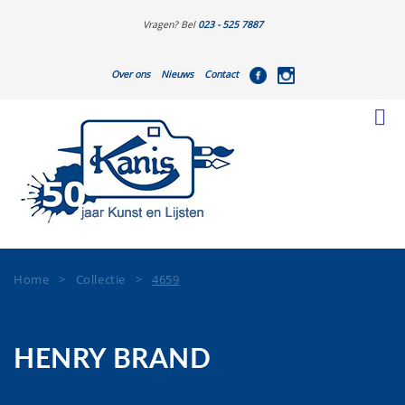
Vragen? Bel
023 - 525 7887
Over ons
Nieuws
Contact
Home
>
Collectie
>
4659
HENRY BRAND