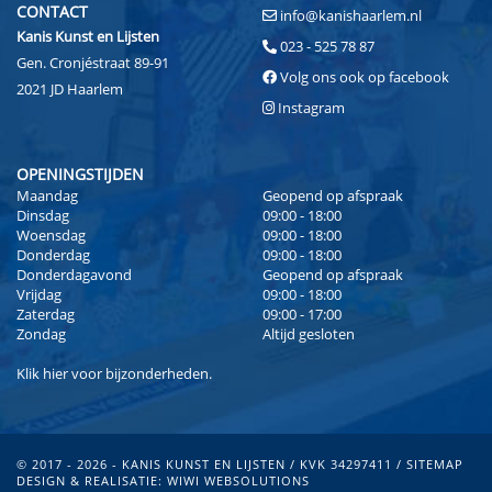
CONTACT
info@kanishaarlem.nl
Kanis Kunst en Lijsten
023 - 525 78 87
Gen. Cronjéstraat 89-91
Volg ons ook op facebook
2021 JD Haarlem
Instagram
OPENINGSTIJDEN
Maandag
Geopend op afspraak
Dinsdag
09:00 - 18:00
Woensdag
09:00 - 18:00
Donderdag
09:00 - 18:00
Donderdagavond
Geopend op afspraak
Vrijdag
09:00 - 18:00
Zaterdag
09:00 - 17:00
Zondag
Altijd gesloten
Klik
hier
voor bijzonderheden.
© 2017 - 2026 - KANIS KUNST EN LIJSTEN / KVK 34297411 /
SITEMAP
DESIGN & REALISATIE:
WIWI WEBSOLUTIONS