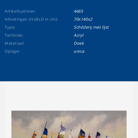
Artikelnummer:
4665
Afmetingen (HxBxD in cm):
70x140x2
Type:
Schilderij met lijst
Techniek:
Acryl
Materiaal:
Doek
Oplage:
unica