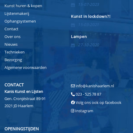
15-07-2023
Kunst huren & kopen
Lijstenmakerij
Kunst in lockdown?!
Ophangsystemen
15-03-2021
Contact
Over ons
Lampen
Nieuws
27-10-2020
Technieken
Bezorging
Algemene voorwaarden
CONTACT
info@kanishaarlem.nl
Kanis Kunst en Lijsten
023 - 525 78 87
Gen. Cronjéstraat 89-91
Volg ons ook op facebook
2021 JD Haarlem
Instagram
OPENINGSTIJDEN