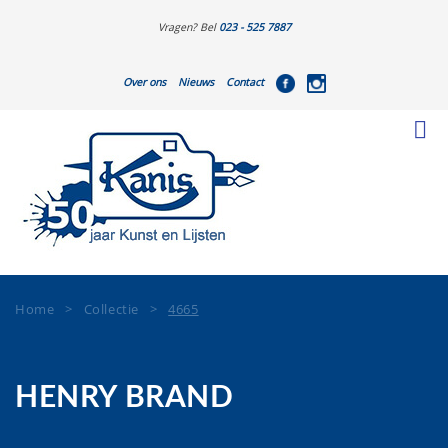
Vragen? Bel
023 - 525 7887
Over ons
Nieuws
Contact
Home
>
Collectie
>
4665
HENRY BRAND