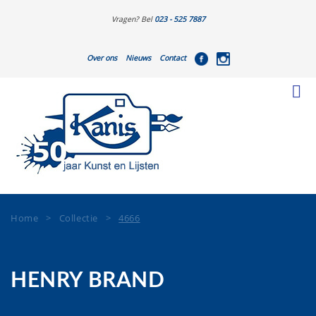
Vragen? Bel
023 - 525 7887
Over ons
Nieuws
Contact
Home
>
Collectie
>
4666
HENRY BRAND