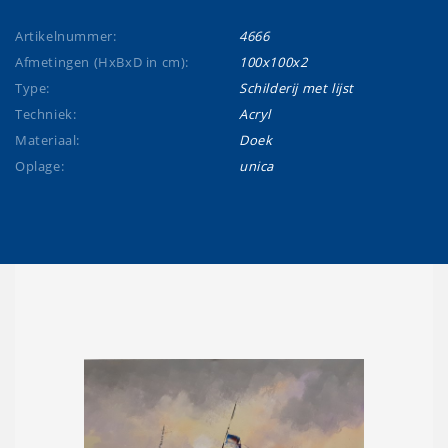
Artikelnummer:
4666
Afmetingen (HxBxD in cm):
100x100x2
Type:
Schilderij met lijst
Techniek:
Acryl
Materiaal:
Doek
Oplage:
unica