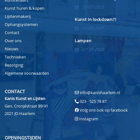
Kunstenaars
15-07-2023
Kunst huren & kopen
Lijstenmakerij
Kunst in lockdown?!
Ophangsystemen
15-03-2021
Contact
Over ons
Lampen
Nieuws
27-10-2020
Technieken
Bezorging
Algemene voorwaarden
CONTACT
info@kanishaarlem.nl
Kanis Kunst en Lijsten
023 - 525 78 87
Gen. Cronjéstraat 89-91
Volg ons ook op facebook
2021 JD Haarlem
Instagram
OPENINGSTIJDEN