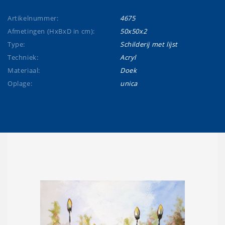
Artikelnummer:
4675
Afmetingen (HxBxD in cm):
50x50x2
Type:
Schilderij met lijst
Techniek:
Acryl
Materiaal:
Doek
Oplage:
unica