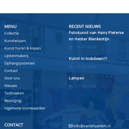
MENU
RECENT NIEUWS
Fotokunst van Hans Pieterse
Collectie
en Hester Blankestijn
Kunstenaars
15-07-2023
Kunst huren & kopen
Lijstenmakerij
Kunst in lockdown?!
Ophangsystemen
15-03-2021
Contact
Over ons
Lampen
Nieuws
27-10-2020
Technieken
Bezorging
Algemene voorwaarden
CONTACT
info@kanishaarlem.nl