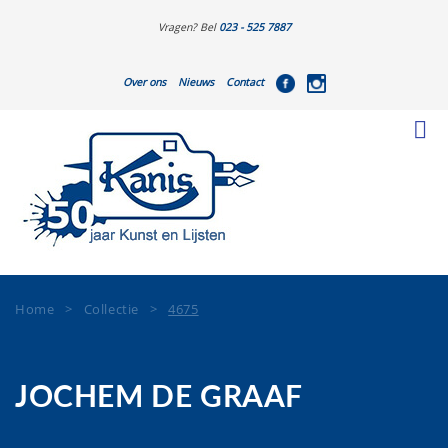
Vragen? Bel
023 - 525 7887
Over ons
Nieuws
Contact
Home
>
Collectie
>
4675
JOCHEM DE GRAAF