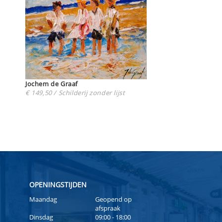
Jochem de Graaf
€ 149,50 / Schilderij zonder lijst
OPENINGSTIJDEN
Maandag
Geopend op
afspraak
Dinsdag
09:00 - 18:00