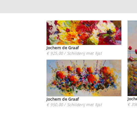
Jochem de Graaf
€ 925,00 / Schilderij met lijst
Joch
Jochem de Graaf
€ 350
€ 950,00 / Schilderij met lijst