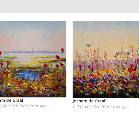
em de Graaf
Jochem de Graaf
,00 / Schilderij met lijst
€ 295,00 / Schilderij met lijst