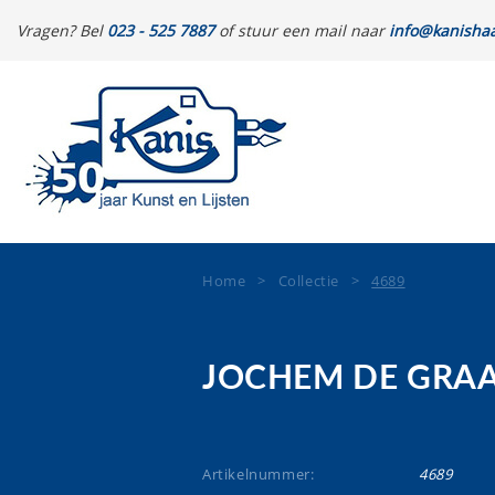
Vragen? Bel
023 - 525 7887
of stuur een mail naar
info@kanishaa
Home
>
Collectie
>
4689
JOCHEM DE GRA
Artikelnummer:
4689