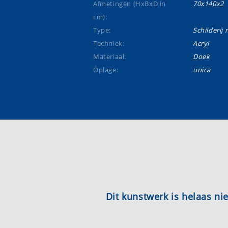
Afmetingen (HxBxD in
70x140x2
cm):
Type:
Schilderij m
Techniek:
Acryl
Materiaal:
Doek
Oplage:
unica
Dit kunstwerk is helaas n