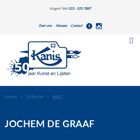
Vragen? Bel
023 - 525 7887
Over ons
Nieuws
Contact
Home
>
Collectie
>
4697
JOCHEM DE GRAAF