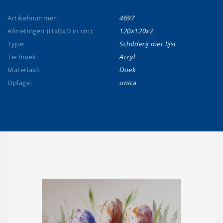
Artikelnummer:
4697
Afmetingen (HxBxD in cm):
120x120x2
Type:
Schilderij met lijst
Techniek:
Acryl
Materiaal:
Doek
Oplage:
unica