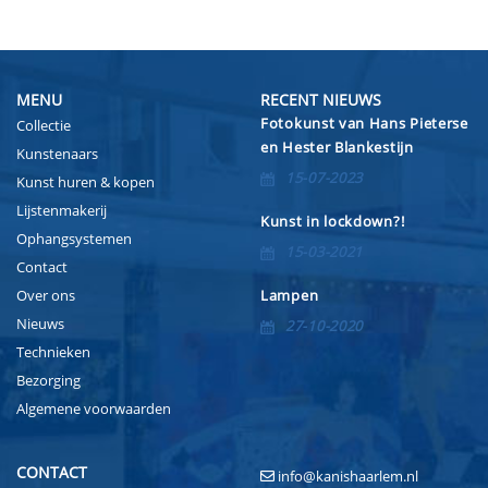
MENU
RECENT NIEUWS
Fotokunst van Hans Pieterse
Collectie
en Hester Blankestijn
Kunstenaars
15-07-2023
Kunst huren & kopen
Lijstenmakerij
Kunst in lockdown?!
Ophangsystemen
15-03-2021
Contact
Over ons
Lampen
Nieuws
27-10-2020
Technieken
Bezorging
Algemene voorwaarden
CONTACT
info@kanishaarlem.nl