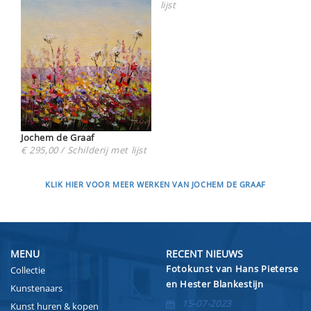
lijst
Jochem de Graaf
€ 295,00 / Schilderij met lijst
KLIK HIER VOOR MEER WERKEN VAN JOCHEM DE GRAAF
MENU
RECENT NIEUWS
Fotokunst van Hans Pieterse
Collectie
en Hester Blankestijn
Kunstenaars
15-07-2023
Kunst huren & kopen