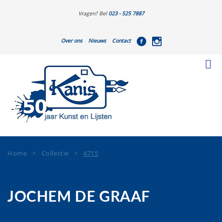
Vragen? Bel
023 - 525 7887
Over ons
Nieuws
Contact
Home
>
Collectie
>
4715
JOCHEM DE GRAAF