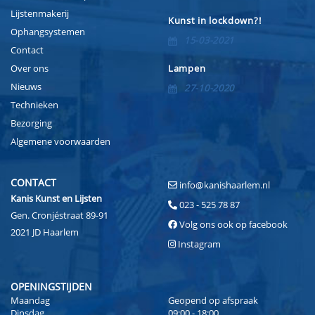
Lijstenmakerij
Kunst in lockdown?!
Ophangsystemen
15-03-2021
Contact
Over ons
Lampen
Nieuws
27-10-2020
Technieken
Bezorging
Algemene voorwaarden
CONTACT
info@kanishaarlem.nl
Kanis Kunst en Lijsten
023 - 525 78 87
Gen. Cronjéstraat 89-91
Volg ons ook op facebook
2021 JD Haarlem
Instagram
OPENINGSTIJDEN
Maandag
Geopend op afspraak
Dinsdag
09:00 - 18:00