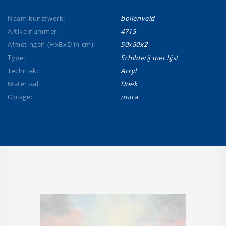
Naam kunstwerk:
bollenveld
Artikelnummer:
4715
Afmetingen (HxBxD in cm):
50x50x2
Type:
Schilderij met lijst
Techniek:
Acryl
Materiaal:
Doek
Oplage:
unica