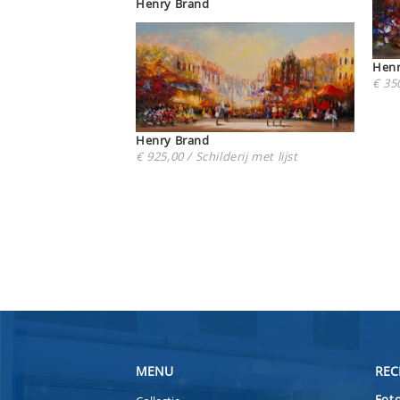
Henry Brand
€ 350
Henry Brand
€ 925,00 / Schilderij met lijst
MENU
REC
Foto