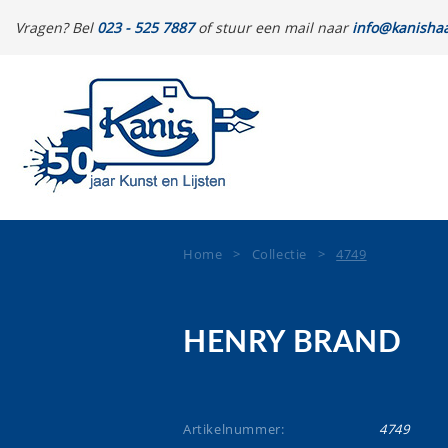
Vragen? Bel
023 - 525 7887
of stuur een mail naar
info@kanishaa
Home
>
Collectie
>
4749
HENRY BRAND
Artikelnummer:
4749