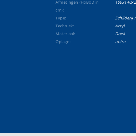
Afmetingen (HxBxD in
100x140x2
cm):
Type:
Schilderij m
Techniek:
Acryl
Materiaal:
Doek
Oplage:
unica