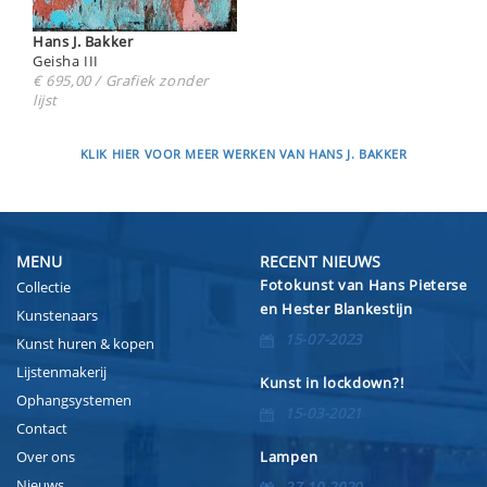
Hans J. Bakker
Geisha III
€ 695,00 / Grafiek zonder
lijst
KLIK HIER VOOR MEER WERKEN VAN HANS J. BAKKER
MENU
RECENT NIEUWS
Fotokunst van Hans Pieterse
Collectie
en Hester Blankestijn
Kunstenaars
15-07-2023
Kunst huren & kopen
Lijstenmakerij
Kunst in lockdown?!
Ophangsystemen
15-03-2021
Contact
Over ons
Lampen
Nieuws