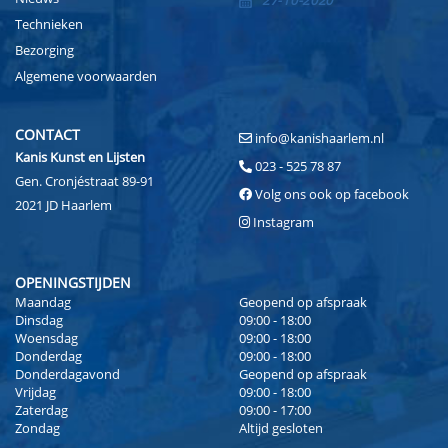
27-10-2020
Technieken
Bezorging
Algemene voorwaarden
CONTACT
info@kanishaarlem.nl
Kanis Kunst en Lijsten
023 - 525 78 87
Gen. Cronjéstraat 89-91
Volg ons ook op facebook
2021 JD Haarlem
Instagram
OPENINGSTIJDEN
Maandag
Geopend op afspraak
Dinsdag
09:00 - 18:00
Woensdag
09:00 - 18:00
Donderdag
09:00 - 18:00
Donderdagavond
Geopend op afspraak
Vrijdag
09:00 - 18:00
Zaterdag
09:00 - 17:00
Zondag
Altijd gesloten