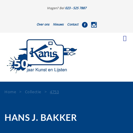
Vragen? Bel
023 - 525 7887
Over ons
Nieuws
Contact
Home
>
Collectie
>
4753
HANS J. BAKKER