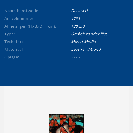
Naam kunstwerk:
Geisha II
Artikelnummer:
4753
Afmetingen (HxBxD in cm):
120x50
Type:
Grafiek zonder lijst
Techniek:
Mixed Media
Materiaal:
Leather dibond
Oplage:
x/75