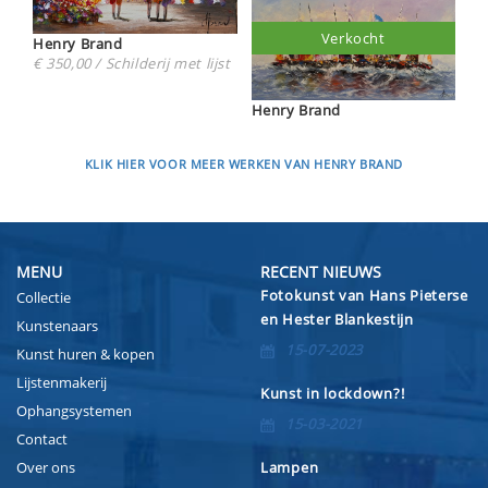
Verkocht
Henry Brand
€ 350,00 / Schilderij met lijst
Henry Brand
KLIK HIER VOOR MEER WERKEN VAN HENRY BRAND
MENU
RECENT NIEUWS
Fotokunst van Hans Pieterse
Collectie
en Hester Blankestijn
Kunstenaars
15-07-2023
Kunst huren & kopen
Lijstenmakerij
Kunst in lockdown?!
Ophangsystemen
15-03-2021
Contact
Over ons
Lampen