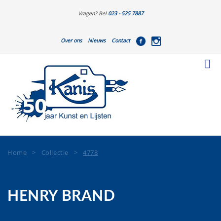
Vragen? Bel
023 - 525 7887
Over ons
Nieuws
Contact
Home
>
Collectie
>
4778
HENRY BRAND