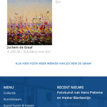
lijst
Jochem de Graaf
€ 295,00 / Schilderij met lijst
KLIK HIER VOOR MEER WERKEN VAN JOCHEM DE GRAAF
MENU
RECENT NIEUWS
Fotokunst van Hans Pieterse
Collectie
en Hester Blankestijn
Kunstenaars
15-07-2023
Kunst huren & kopen