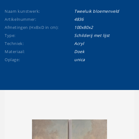
Naam kunstwerk:
Tweeluik bloemenveld
Artikelnummer:
4836
Afmetingen (HxBxD in cm):
100x80x2
Type:
Schilderij met lijst
Techniek:
Acryl
Materiaal:
Doek
Oplage:
unica