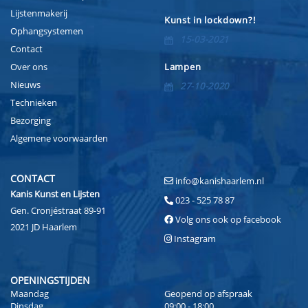
Lijstenmakerij
Kunst in lockdown?!
Ophangsystemen
15-03-2021
Contact
Over ons
Lampen
Nieuws
27-10-2020
Technieken
Bezorging
Algemene voorwaarden
CONTACT
info@kanishaarlem.nl
Kanis Kunst en Lijsten
023 - 525 78 87
Gen. Cronjéstraat 89-91
Volg ons ook op facebook
2021 JD Haarlem
Instagram
OPENINGSTIJDEN
Maandag
Geopend op afspraak
Dinsdag
09:00 - 18:00