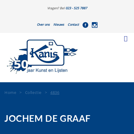
Vragen? Bel
023 - 525 7887
Over ons
Nieuws
Contact
Home
>
Collectie
>
4836
JOCHEM DE GRAAF