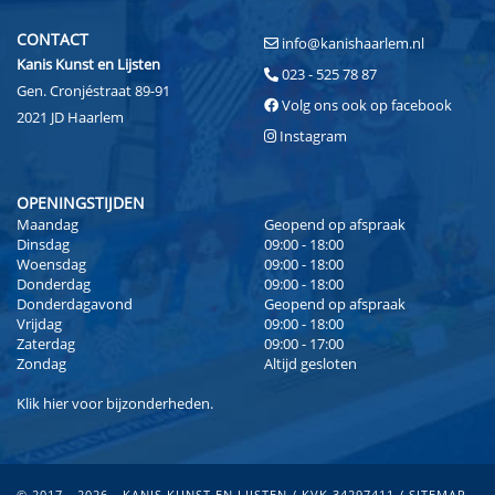
CONTACT
info@kanishaarlem.nl
Kanis Kunst en Lijsten
023 - 525 78 87
Gen. Cronjéstraat 89-91
Volg ons ook op facebook
2021 JD Haarlem
Instagram
OPENINGSTIJDEN
Maandag
Geopend op afspraak
Dinsdag
09:00 - 18:00
Woensdag
09:00 - 18:00
Donderdag
09:00 - 18:00
Donderdagavond
Geopend op afspraak
Vrijdag
09:00 - 18:00
Zaterdag
09:00 - 17:00
Zondag
Altijd gesloten
Klik
hier
voor bijzonderheden.
© 2017 - 2026 - KANIS KUNST EN LIJSTEN / KVK 34297411 /
SITEMAP