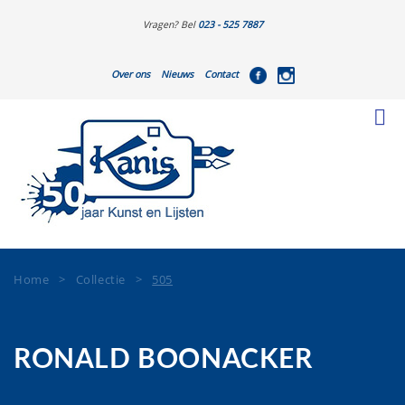
Vragen? Bel
023 - 525 7887
Over ons
Nieuws
Contact
Home
>
Collectie
>
505
RONALD BOONACKER