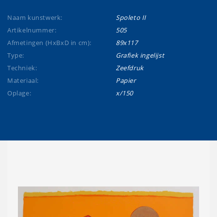
Naam kunstwerk:
Spoleto II
Artikelnummer:
505
Afmetingen (HxBxD in cm):
89x117
Type:
Grafiek ingelijst
Techniek:
Zeefdruk
Materiaal:
Papier
Oplage:
x/150