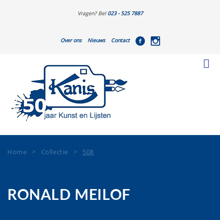
Vragen? Bel
023 - 525 7887
Over ons
Nieuws
Contact
Home
>
Collectie
>
508
RONALD MEILOF