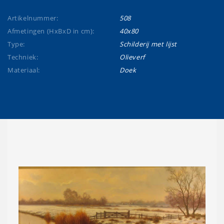
Artikelnummer:
508
Afmetingen (HxBxD in cm):
40x80
Type:
Schilderij met lijst
Techniek:
Olieverf
Materiaal:
Doek