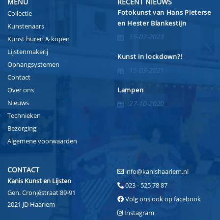
MENU
RECENT NIEUWS
Fotokunst van Hans Pieterse
Collectie
en Hester Blankestijn
Kunstenaars
15-07-2023
Kunst huren & kopen
Lijstenmakerij
Kunst in lockdown?!
Ophangsystemen
15-03-2021
Contact
Over ons
Lampen
Nieuws
27-10-2020
Technieken
Bezorging
Algemene voorwaarden
CONTACT
info@kanishaarlem.nl
Kanis Kunst en Lijsten
023 - 525 78 87
Gen. Cronjéstraat 89-91
Volg ons ook op facebook
2021 JD Haarlem
Instagram