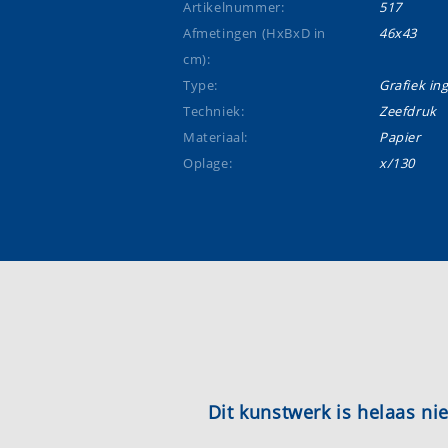
Artikelnummer:
517
Afmetingen (HxBxD in
46x43
cm):
Type:
Grafiek ing
Techniek:
Zeefdruk
Materiaal:
Papier
Oplage:
x/130
Dit kunstwerk is helaas n