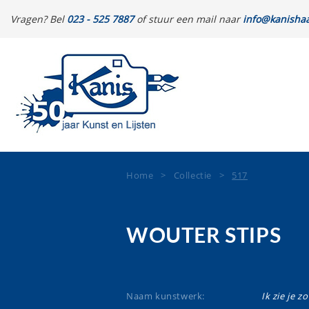
Vragen? Bel
023 - 525 7887
of stuur een mail naar
info@kanishaa
Home
>
Collectie
>
517
WOUTER STIPS
Naam kunstwerk:
Ik zie je z