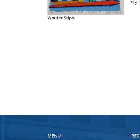
Eige
Wouter Stips
MENU
REC