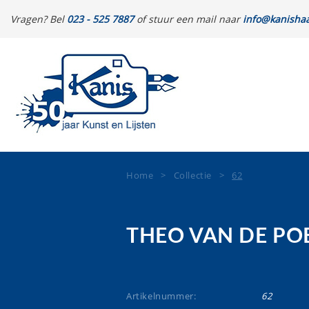
Vragen? Bel
023 - 525 7887
of stuur een mail naar
info@kanishaa
Home
>
Collectie
>
62
THEO VAN DE PO
Artikelnummer:
62