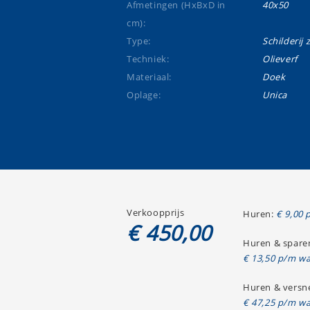
Afmetingen (HxBxD in
40x50
cm):
Type:
Schilderij 
Techniek:
Olieverf
Materiaal:
Doek
Oplage:
Unica
Verkoopprijs
Huren:
€ 9,00 
€ 450,00
Huren & spare
€ 13,50 p/m wa
Huren & versne
€ 47,25 p/m wa