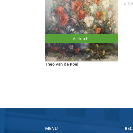
€ 520
Verkocht
Theo van de Poel
MENU
REC