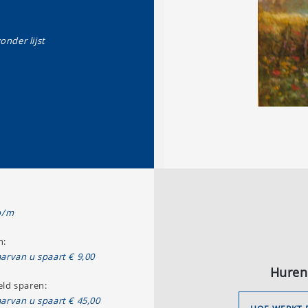
zonder lijst
p/m
n:
arvan u spaart € 9,00
Huren
ld sparen:
arvan u spaart € 45,00