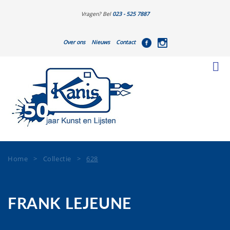
Vragen? Bel
023 - 525 7887
Over ons
Nieuws
Contact
Home
>
Collectie
>
628
FRANK LEJEUNE