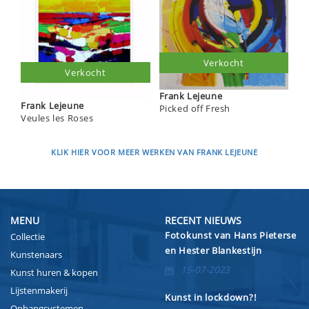
Verkocht
Verkocht
Frank Lejeune
Frank Lejeune
Picked off Fresh
Veules les Roses
KLIK HIER VOOR MEER WERKEN VAN FRANK LEJEUNE
MENU
RECENT NIEUWS
Fotokunst van Hans Pieterse
Collectie
en Hester Blankestijn
Kunstenaars
15-07-2023
Kunst huren & kopen
Lijstenmakerij
Kunst in lockdown?!
Ophangsystemen