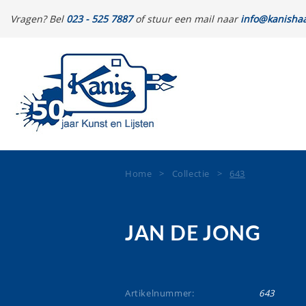
Vragen? Bel
023 - 525 7887
of stuur een mail naar
info@kanishaa
Home
>
Collectie
>
643
JAN DE JONG
Artikelnummer:
643