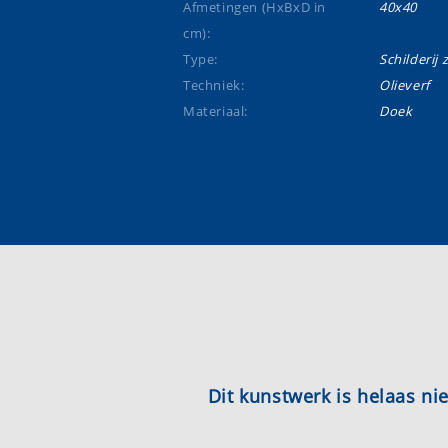
Afmetingen (HxBxD in
40x40
cm):
Type:
Schilderij 
Techniek:
Olieverf
Materiaal:
Doek
Dit kunstwerk is helaas n