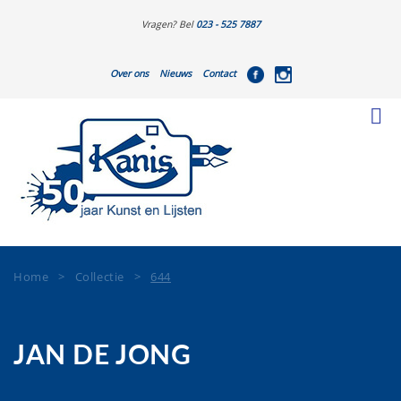
Vragen? Bel
023 - 525 7887
Over ons
Nieuws
Contact
Home
>
Collectie
>
644
JAN DE JONG