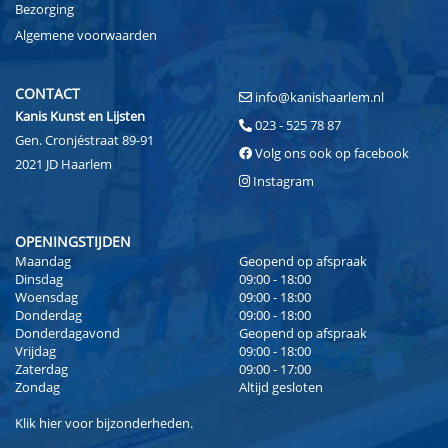
Bezorging
Algemene voorwaarden
CONTACT
info@kanishaarlem.nl
Kanis Kunst en Lijsten
023 - 525 78 87
Gen. Cronjéstraat 89-91
Volg ons ook op facebook
2021 JD Haarlem
Instagram
OPENINGSTIJDEN
Maandag
Geopend op afspraak
Dinsdag
09:00 - 18:00
Woensdag
09:00 - 18:00
Donderdag
09:00 - 18:00
Donderdagavond
Geopend op afspraak
Vrijdag
09:00 - 18:00
Zaterdag
09:00 - 17:00
Zondag
Altijd gesloten
Klik
hier
voor bijzonderheden.