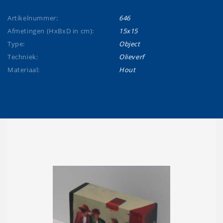
Artikelnummer:
646
Afmetingen (HxBxD in cm):
15x15
Type:
Object
Techniek:
Olieverf
Materiaal:
Hout