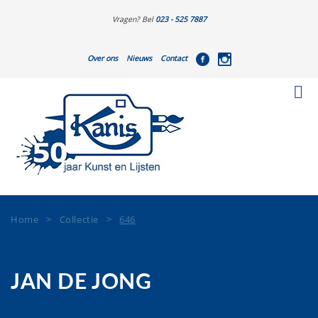
Vragen? Bel
023 - 525 7887
Over ons
Nieuws
Contact
Home
>
Collectie
>
646
JAN DE JONG