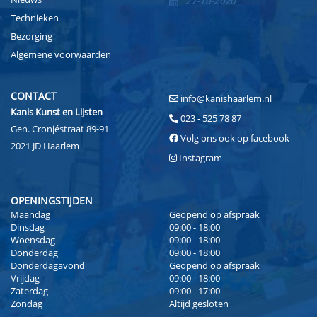
27-10-2020
Technieken
Bezorging
Algemene voorwaarden
CONTACT
info@kanishaarlem.nl
Kanis Kunst en Lijsten
023 - 525 78 87
Gen. Cronjéstraat 89-91
Volg ons ook op facebook
2021 JD Haarlem
Instagram
OPENINGSTIJDEN
Maandag
Geopend op afspraak
Dinsdag
09:00 - 18:00
Woensdag
09:00 - 18:00
Donderdag
09:00 - 18:00
Donderdagavond
Geopend op afspraak
Vrijdag
09:00 - 18:00
Zaterdag
09:00 - 17:00
Zondag
Altijd gesloten