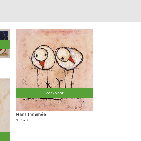
Verkocht
Hans Innemée
1+1=3