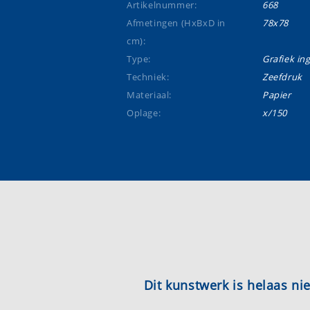
Artikelnummer:
668
Afmetingen (HxBxD in
78x78
cm):
Type:
Grafiek ing
Techniek:
Zeefdruk
Materiaal:
Papier
Oplage:
x/150
Dit kunstwerk is helaas n