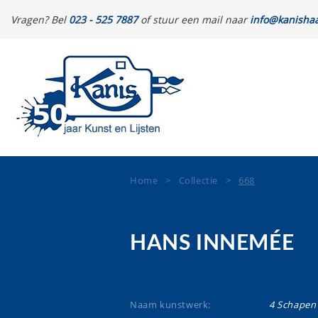
Vragen? Bel
023 - 525 7887
of stuur een mail naar
info@kanishaa
Home
>
Collectie
>
668
HANS INNEMÉE
Naam kunstwerk:
4 Schapen