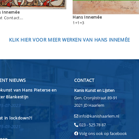
Hans Innemée
Hans Innemée
t Contact...
1+1=3
KLIK HIER VOOR MEER WERKEN VAN HANS INNEMÉE
ENT NIEUWS
CONTACT
kunst van Hans Pieterse en
Kanis Kunst en Lijsten
er Blankestijn
Gen. Cronjéstraat 89-91
2021 JD Haarlem
15-07-2023
info@kanishaarlem.nl
t in lockdown?!
023 - 525 78 87
15-03-2021
Volg ons ook op facebook
pen