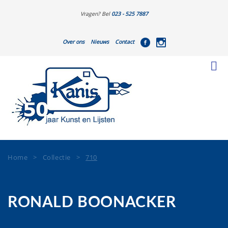
Vragen? Bel
023 - 525 7887
Over ons
Nieuws
Contact
Home
>
Collectie
>
710
RONALD BOONACKER