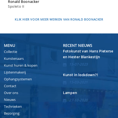
Ronald Boonacker
Spoleto II
KLIK HIER VOOR MEER WERKEN VAN RONALD BOONACKER
MENU
RECENT NIEUWS
Fotokunst van Hans Pieterse
Collectie
en Hester Blankestijn
Kunstenaars
15-07-2023
Kunst huren & kopen
Lijstenmakerij
Kunst in lockdown?!
Ophangsystemen
15-03-2021
Contact
Over ons
Lampen
Nieuws
27-10-2020
Technieken
Bezorging