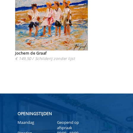
Jochem de Graaf
€ 149,50 / Schilderij zonder lijst
OPENINGSTIJDEN
Maandag
Geopend op
afspraak
Dinsdag
09:00 - 18:00