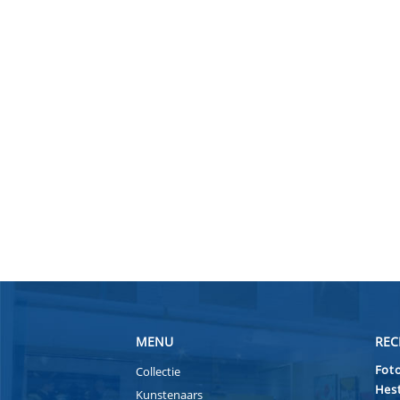
MENU
REC
Foto
Collectie
Hest
Kunstenaars