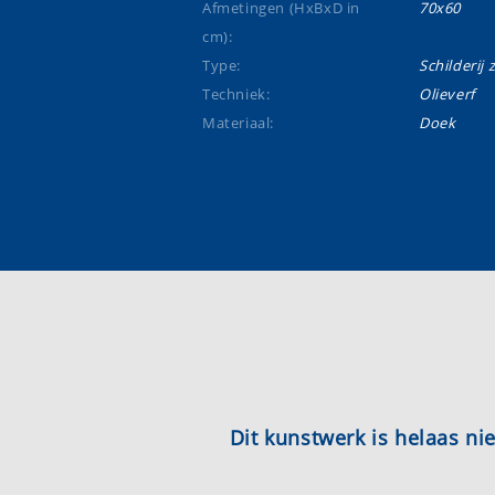
Afmetingen (HxBxD in
70x60
cm):
Type:
Schilderij 
Techniek:
Olieverf
Materiaal:
Doek
Dit kunstwerk is helaas n