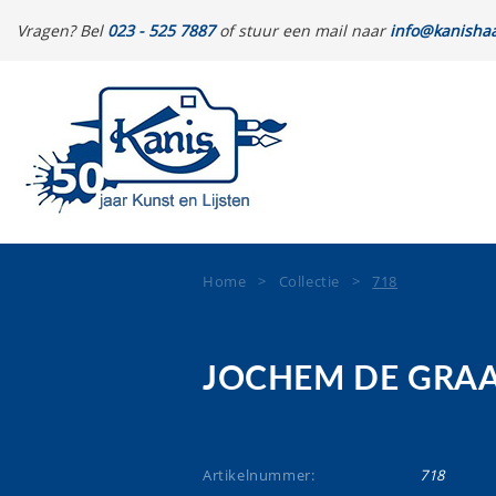
Vragen? Bel
023 - 525 7887
of stuur een mail naar
info@kanishaa
Home
>
Collectie
>
718
JOCHEM DE GRA
Artikelnummer:
718