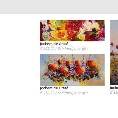
Jochem de Graaf
€ 925,00 / Schilderij met lijst
Joch
Jochem de Graaf
€ 350
€ 950,00 / Schilderij met lijst