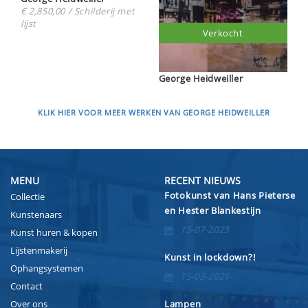
€ 2,850,00 / Schilderij met
lijst
Verkocht
George Heidweiller
KLIK HIER VOOR MEER WERKEN VAN GEORGE HEIDWEILLER
MENU
RECENT NIEUWS
Fotokunst van Hans Pieterse
Collectie
en Hester Blankestijn
Kunstenaars
15-07-2023
Kunst huren & kopen
Lijstenmakerij
Kunst in lockdown?!
Ophangsystemen
15-03-2021
Contact
Over ons
Lampen