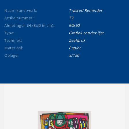
Naam kunstwerk:
Twisted Reminder
Artikelnummer:
72
Afmetingen (HxBxD in cm):
90x60
Type:
Grafiek zonder lijst
Techniek:
Zeefdruk
Materiaal:
Papier
Oplage:
x/150