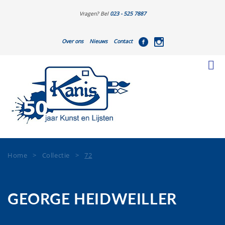
Vragen? Bel
023 - 525 7887
Over ons
Nieuws
Contact
Home
>
Collectie
>
72
GEORGE HEIDWEILLER