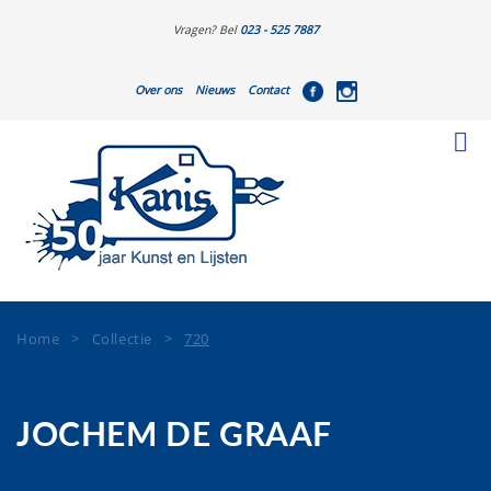
Vragen? Bel
023 - 525 7887
Over ons
Nieuws
Contact
Home
>
Collectie
>
720
JOCHEM DE GRAAF