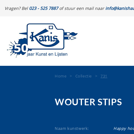
Vragen? Bel
023 - 525 7887
of stuur een mail naar
info@kanishaa
Home
>
Collectie
>
731
WOUTER STIPS
Naam kunstwerk:
Happy ho