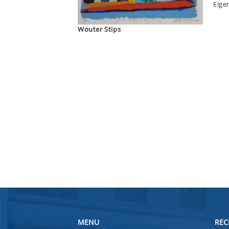
Eige
Wouter Stips
MENU
REC