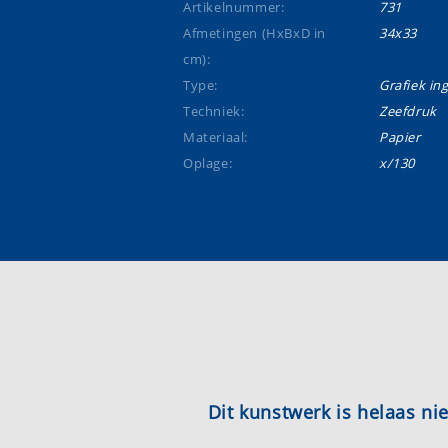
Artikelnummer:
731
Afmetingen (HxBxD in
34x33
cm):
Type:
Grafiek ing
Techniek:
Zeefdruk
Materiaal:
Papier
Oplage:
x/130
Dit kunstwerk is helaas n