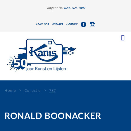
Vragen? Bel
023 - 525 7887
Over ons
Nieuws
Contact
Home
>
Collectie
>
787
RONALD BOONACKER