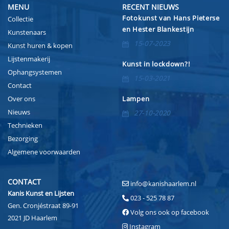
MENU
RECENT NIEUWS
Fotokunst van Hans Pieterse
Collectie
en Hester Blankestijn
Kunstenaars
15-07-2023
Kunst huren & kopen
Lijstenmakerij
Kunst in lockdown?!
Ophangsystemen
15-03-2021
Contact
Over ons
Lampen
Nieuws
27-10-2020
Technieken
Bezorging
Algemene voorwaarden
CONTACT
info@kanishaarlem.nl
Kanis Kunst en Lijsten
023 - 525 78 87
Gen. Cronjéstraat 89-91
Volg ons ook op facebook
2021 JD Haarlem
Instagram