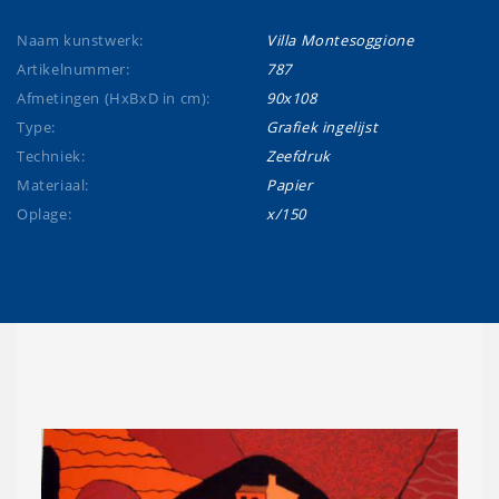
Naam kunstwerk:
Villa Montesoggione
Artikelnummer:
787
Afmetingen (HxBxD in cm):
90x108
Type:
Grafiek ingelijst
Techniek:
Zeefdruk
Materiaal:
Papier
Oplage:
x/150