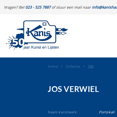
Vragen? Bel
023 - 525 7887
of stuur een mail naar
info@kanishaa
Home
>
Collectie
>
789
JOS VERWIEL
Naam kunstwerk:
Portokali