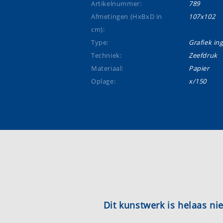
Artikelnummer:
789
Afmetingen (HxBxD in
107x102
cm):
Type:
Grafiek ing
Techniek:
Zeefdruk
Materiaal:
Papier
Oplage:
x/150
Dit kunstwerk is helaas n