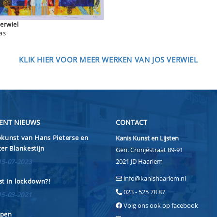
s Verwiel
as
KLIK HIER VOOR MEER WERKEN VAN JOS VERWIEL
ENT NIEUWS
CONTACT
kunst van Hans Pieterse en
Kanis Kunst en Lijsten
er Blankestijn
Gen. Cronjéstraat 89-91
2021 JD Haarlem
15-07-2023
info@kanishaarlem.nl
t in lockdown?!
023 - 525 78 87
15-03-2021
Volg ons ook op facebook
pen