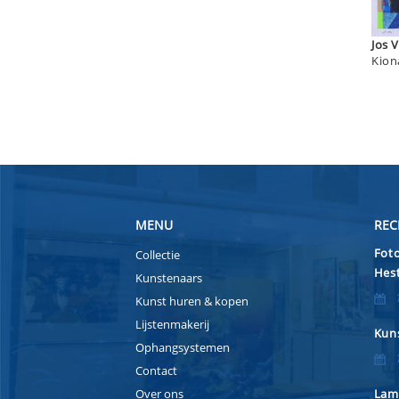
Jo
Kion
MENU
REC
Foto
Collectie
Hest
Kunstenaars
Kunst huren & kopen
Lijstenmakerij
Kuns
Ophangsystemen
Contact
Over ons
Lam