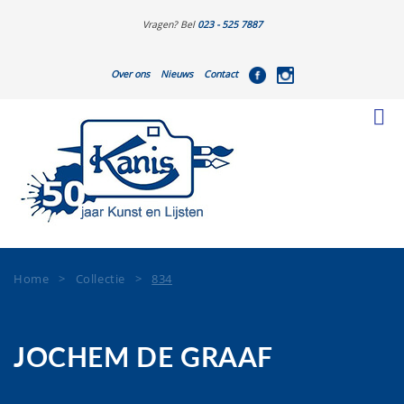
Vragen? Bel
023 - 525 7887
Over ons
Nieuws
Contact
Home
>
Collectie
>
834
JOCHEM DE GRAAF