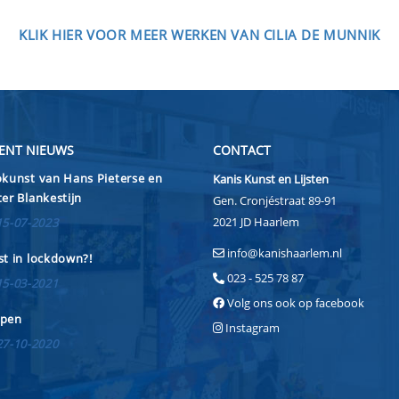
KLIK HIER VOOR MEER WERKEN VAN CILIA DE MUNNIK
ENT NIEUWS
CONTACT
kunst van Hans Pieterse en
Kanis Kunst en Lijsten
er Blankestijn
Gen. Cronjéstraat 89-91
2021 JD Haarlem
15-07-2023
info@kanishaarlem.nl
t in lockdown?!
023 - 525 78 87
15-03-2021
Volg ons ook op facebook
pen
Instagram
27-10-2020