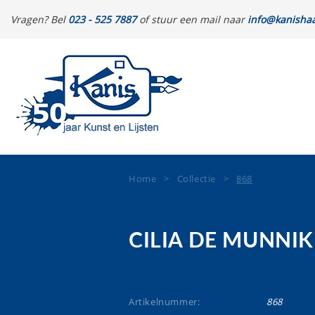
Vragen? Bel
023 - 525 7887
of stuur een mail naar
info@kanishaa
Home
>
Collectie
>
868
CILIA DE MUNNIK
Artikelnummer:
868