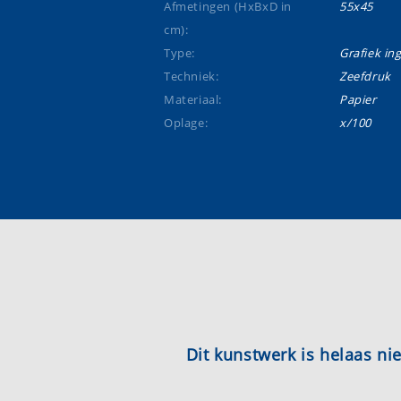
Afmetingen (HxBxD in
55x45
cm):
Type:
Grafiek ing
Techniek:
Zeefdruk
Materiaal:
Papier
Oplage:
x/100
Dit kunstwerk is helaas n