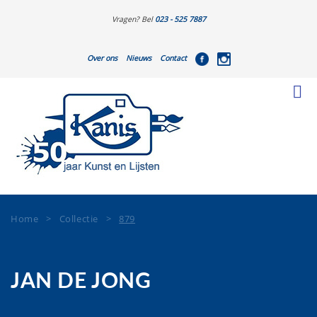
Vragen? Bel
023 - 525 7887
Over ons
Nieuws
Contact
Home
>
Collectie
>
879
JAN DE JONG