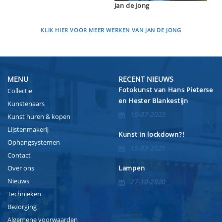
Jan de Jong
KLIK HIER VOOR MEER WERKEN VAN JAN DE JONG
MENU
RECENT NIEUWS
Fotokunst van Hans Pieterse
Collectie
en Hester Blankestijn
Kunstenaars
15-07-2023
Kunst huren & kopen
Lijstenmakerij
Kunst in lockdown?!
Ophangsystemen
15-03-2021
Contact
Over ons
Lampen
Nieuws
27-10-2020
Technieken
Bezorging
Algemene voorwaarden