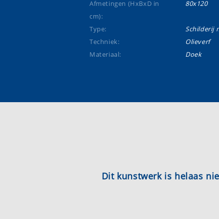
Afmetingen (HxBxD in
80x120
cm):
Type:
Schilderij m
Techniek:
Olieverf
Materiaal:
Doek
Dit kunstwerk is helaas n