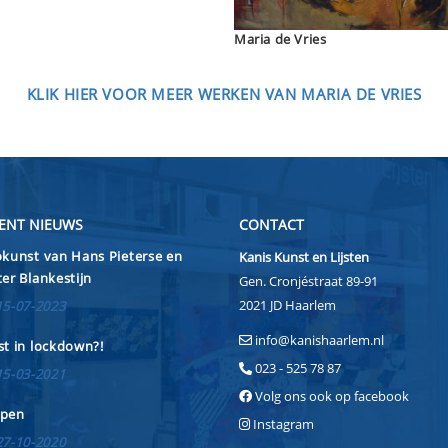
Maria de Vries
KLIK HIER VOOR MEER WERKEN VAN MARIA DE VRIES
ENT NIEUWS
CONTACT
kunst van Hans Pieterse en
Kanis Kunst en Lijsten
er Blankestijn
Gen. Cronjéstraat 89-91
2021 JD Haarlem
15-07-2023
info@kanishaarlem.nl
t in lockdown?!
023 - 525 78 87
15-03-2021
Volg ons ook op facebook
pen
Instagram
27-10-2020