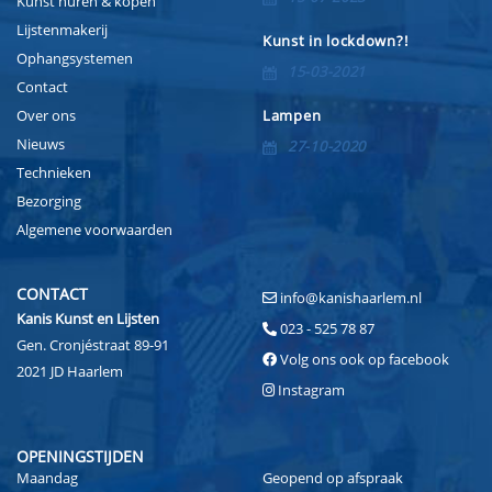
Kunst huren & kopen
Lijstenmakerij
Kunst in lockdown?!
Ophangsystemen
15-03-2021
Contact
Over ons
Lampen
Nieuws
27-10-2020
Technieken
Bezorging
Algemene voorwaarden
CONTACT
info@kanishaarlem.nl
Kanis Kunst en Lijsten
023 - 525 78 87
Gen. Cronjéstraat 89-91
Volg ons ook op facebook
2021 JD Haarlem
Instagram
OPENINGSTIJDEN
Maandag
Geopend op afspraak