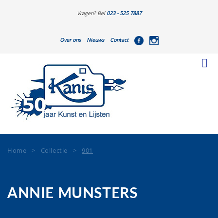
Vragen? Bel
023 - 525 7887
Over ons
Nieuws
Contact
Home
>
Collectie
>
901
ANNIE MUNSTERS