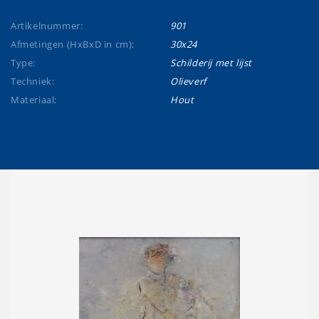
Artikelnummer:
901
Afmetingen (HxBxD in cm):
30x24
Type:
Schilderij met lijst
Techniek:
Olieverf
Materiaal:
Hout