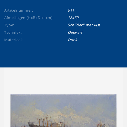
Artikelnummer:
911
Afmetingen (HxBxD in cm):
18x30
Type:
Schilderij met lijst
Techniek:
Olieverf
Materiaal:
Doek