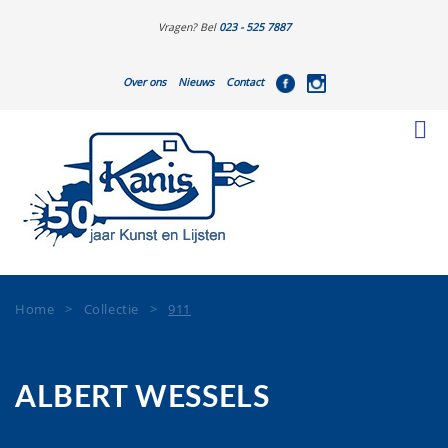
Vragen? Bel
023 - 525 7887
Over ons
Nieuws
Contact
Home
>
Collectie
>
911
ALBERT WESSELS