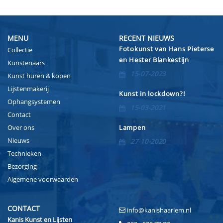
MENU
RECENT NIEUWS
Fotokunst van Hans Pieterse
Collectie
en Hester Blankestijn
Kunstenaars
15-07-2023
Kunst huren & kopen
Lijstenmakerij
Kunst in lockdown?!
Ophangsystemen
15-03-2021
Contact
Over ons
Lampen
Nieuws
27-10-2020
Technieken
Bezorging
Algemene voorwaarden
CONTACT
info@kanishaarlem.nl
Kanis Kunst en Lijsten