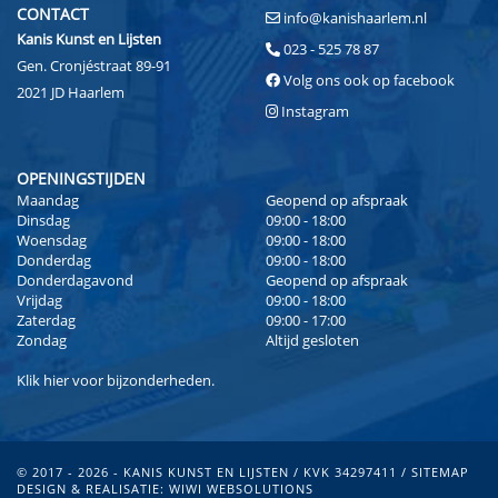
CONTACT
info@kanishaarlem.nl
Kanis Kunst en Lijsten
023 - 525 78 87
Gen. Cronjéstraat 89-91
Volg ons ook op facebook
2021 JD Haarlem
Instagram
OPENINGSTIJDEN
Maandag
Geopend op afspraak
Dinsdag
09:00 - 18:00
Woensdag
09:00 - 18:00
Donderdag
09:00 - 18:00
Donderdagavond
Geopend op afspraak
Vrijdag
09:00 - 18:00
Zaterdag
09:00 - 17:00
Zondag
Altijd gesloten
Klik
hier
voor bijzonderheden.
© 2017 - 2026 - KANIS KUNST EN LIJSTEN / KVK 34297411 /
SITEMAP
DESIGN & REALISATIE:
WIWI WEBSOLUTIONS