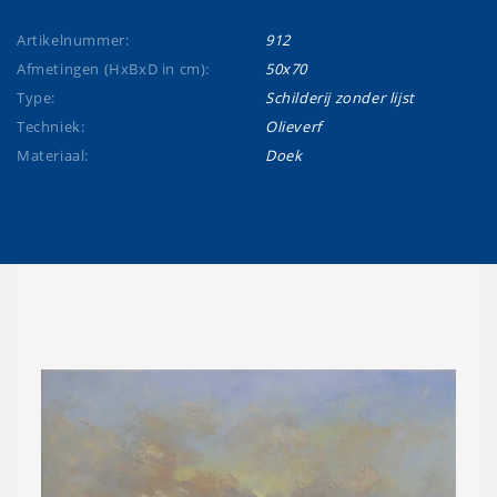
Artikelnummer:
912
Afmetingen (HxBxD in cm):
50x70
Type:
Schilderij zonder lijst
Techniek:
Olieverf
Materiaal:
Doek