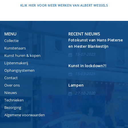
KLIK HIER VOOR MEER WERKEN VAN ALBERT WESSELS
MENU
RECENT NIEUWS
Fotokunst van Hans Pieterse
Collectie
en Hester Blankestijn
Kunstenaars
15-07-2023
Kunst huren & kopen
Lijstenmakerij
Kunst in lockdown?!
Ophangsystemen
15-03-2021
Contact
Over ons
Lampen
Nieuws
27-10-2020
Technieken
Bezorging
Algemene voorwaarden