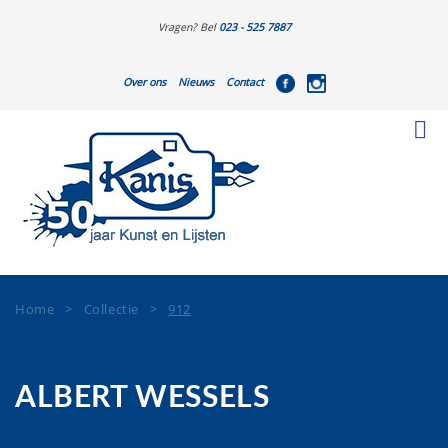
Vragen? Bel
023 - 525 7887
Over ons
Nieuws
Contact
Home
>
Collectie
>
912
ALBERT WESSELS