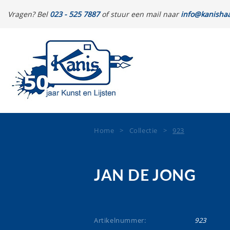
Vragen? Bel
023 - 525 7887
of stuur een mail naar
info@kanishaa
Home
>
Collectie
>
923
JAN DE JONG
Artikelnummer:
923