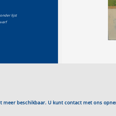
zonder lijst
everf
iet meer beschikbaar. U kunt contact met ons opn