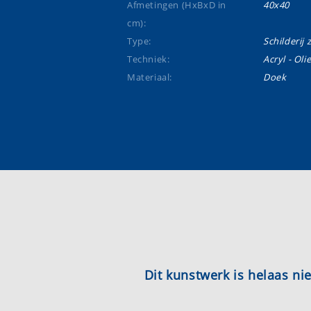
Afmetingen (HxBxD in
40x40
cm):
Type:
Schilderij 
Techniek:
Acryl - Oli
Materiaal:
Doek
Dit kunstwerk is helaas n