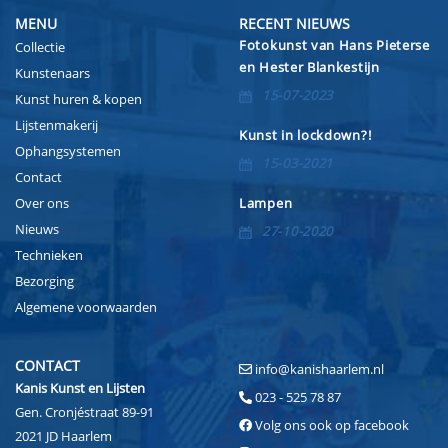
MENU
RECENT NIEUWS
Fotokunst van Hans Pieterse
Collectie
en Hester Blankestijn
Kunstenaars
15-07-2023
Kunst huren & kopen
Lijstenmakerij
Kunst in lockdown?!
Ophangsystemen
15-03-2021
Contact
Over ons
Lampen
Nieuws
27-10-2020
Technieken
Bezorging
Algemene voorwaarden
CONTACT
info@kanishaarlem.nl
Kanis Kunst en Lijsten
023 - 525 78 87
Gen. Cronjéstraat 89-91
Volg ons ook op facebook
2021 JD Haarlem