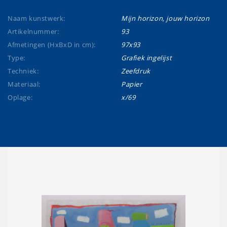
Naam kunstwerk:
Mijn horizon, jouw horizon
Artikelnummer:
93
Afmetingen (HxBxD in cm):
97x93
Type:
Grafiek ingelijst
Techniek:
Zeefdruk
Materiaal:
Papier
Oplage:
x/69