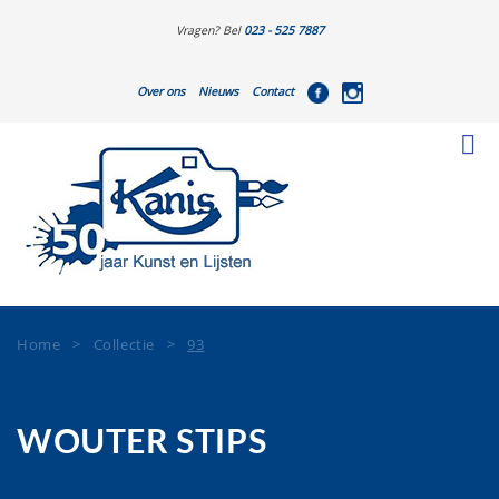
Vragen? Bel
023 - 525 7887
Over ons
Nieuws
Contact
Home
>
Collectie
>
93
WOUTER STIPS