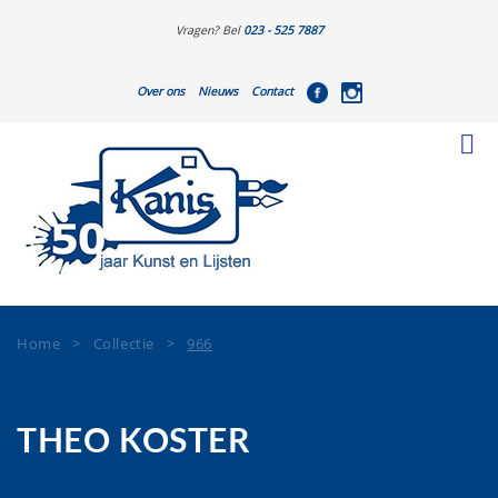
Vragen? Bel
023 - 525 7887
Over ons
Nieuws
Contact
Home
>
Collectie
>
966
THEO KOSTER