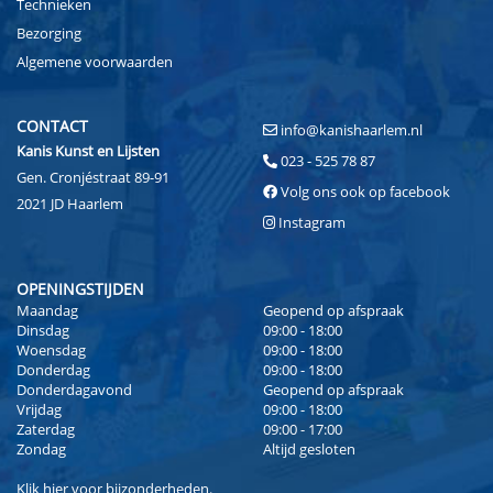
Technieken
Bezorging
Algemene voorwaarden
CONTACT
info@kanishaarlem.nl
Kanis Kunst en Lijsten
023 - 525 78 87
Gen. Cronjéstraat 89-91
Volg ons ook op facebook
2021 JD Haarlem
Instagram
OPENINGSTIJDEN
Maandag
Geopend op afspraak
Dinsdag
09:00 - 18:00
Woensdag
09:00 - 18:00
Donderdag
09:00 - 18:00
Donderdagavond
Geopend op afspraak
Vrijdag
09:00 - 18:00
Zaterdag
09:00 - 17:00
Zondag
Altijd gesloten
Klik
hier
voor bijzonderheden.